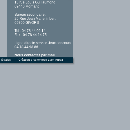
13 rue Louis Guillaumond
69440 Mornant
Bureau secondaire:
25 Rue Jean Marie Imbert
69700 GIVORS
Tel : 04 78 44 02 14
Fax : 04 78 44 14 75
Ligne directe service Jeux concours
04 78 44 98 86
Nous contactez par mail
 légales
Création e-commerce Lyon
Attrait