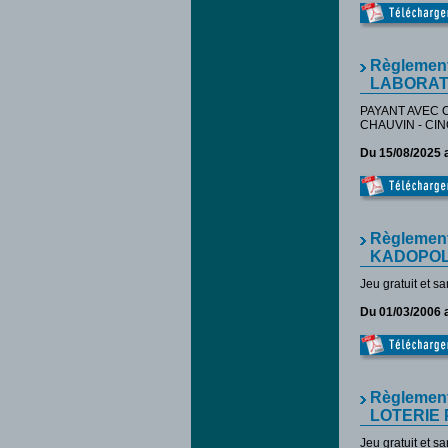
Règlement
LABORATO
PAYANT AVEC 
CHAUVIN - CI
Du 15/08/2025 
Règlement
KADOPO
Jeu gratuit et
Du 01/03/2006 
Règlement
LOTERIE 
Jeu gratuit et