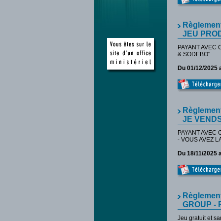
Règlement
JEU PRO
PAYANT AVEC 
& SODEBO".
Du 01/12/2025 
Règlement
JE VENDS
PAYANT AVEC O
- VOUS AVEZ L
Du 18/11/2025 
Règlemen
GROUP -
Jeu gratuit et