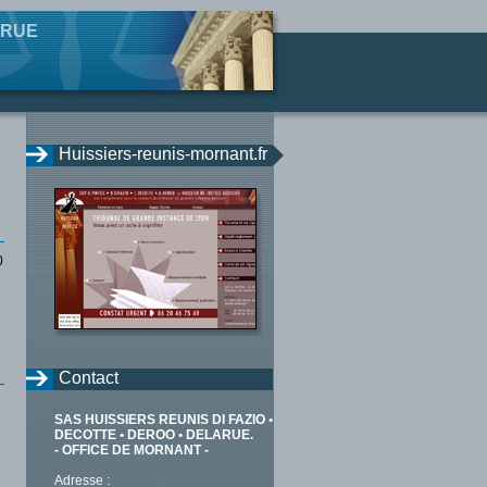
ARUE
Huissiers-reunis-mornant.fr
0
Contact
SAS HUISSIERS REUNIS DI FAZIO •
DECOTTE • DEROO • DELARUE.
- OFFICE DE MORNANT -
Adresse :