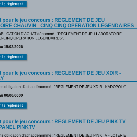
 pour le jeu concours : REGLEMENT DE JEU
IRE CHAUVIN - CINQ-CINQ OPERATION LEGENDAIRES
OBLIGATION D'ACHAT dénommé : "REGLEMENT DE JEU LABORATOIRE
NQ-CINQ OPERATION LEGENDAIRES".
au 15/02/2026
 pour le jeu concours : REGLEMENT DE JEU XDIR -
LY
 sans obligation d'achat dénommé : "REGLEMENT DE JEU XDIR - KADOPOLY".
au 00/00/0000
 pour le jeu concours : REGLEMENT DE JEU PINK TV -
PANEL PINKTV
 sans obligation d'achat dénommé : "REGLEMENT DE JEU PINK TV - LOTERIE