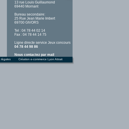
13 rue Louis Guillaumond
69440 Mornant
Bureau secondaire:
25 Rue Jean Marie Imbert
69700 GIVORS
Tel : 04 78 44 02 14
Fax : 04 78 44 14 75
Ligne directe service Jeux concours
04 78 44 98 86
Nous contactez par mail
 légales
Création e-commerce Lyon
Attrait