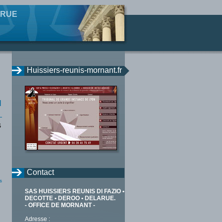
ARUE
Huissiers-reunis-mornant.fr
I
S
Contact
s
SAS HUISSIERS REUNIS DI FAZIO •
DECOTTE • DEROO • DELARUE.
- OFFICE DE MORNANT -
Adresse :